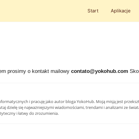
Start
Aplikacje
em prosimy o kontakt mailowy
contato@yokohub.com
Skon
i informatycznych i pracuję jako autor bloga YokoHub. Moją misją jest prze
Tutaj dzielę się najważniejszymi wiadomościami, trendami i analizami ze świa
żyteczny i łatwy do zrozumienia.