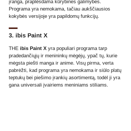
įranga, praplėsdama kūrybines galimybes.
Programa yra nemokama, tačiau aukščiausios
kokybės versijoje yra papildomų funkcijų.
3. ibis Paint X
THE
ibis Paint X
yra populiari programa tarp
pradedančiųjų ir menininkų mėgėjų, ypač tų, kurie
mėgsta piešti manga ir anime. Visų pirma, verta
pabrėžti, kad programa yra nemokama ir siūlo platų
teptukų bei piešimo įrankių asortimentą, todėl ji yra
gana universali įvairiems meniniams stiliams.