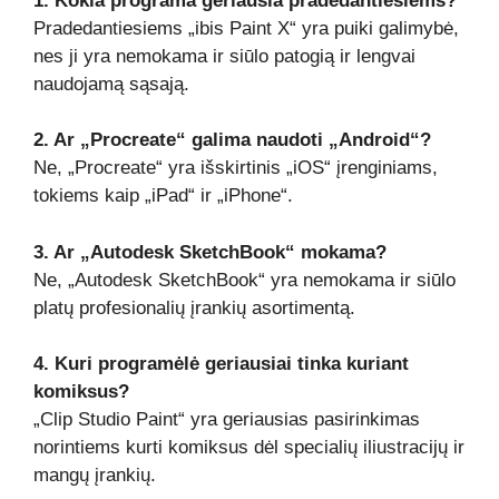
1. Kokia programa geriausia pradedantiesiems?
Pradedantiesiems „ibis Paint X“ yra puiki galimybė,
nes ji yra nemokama ir siūlo patogią ir lengvai
naudojamą sąsają.
2. Ar „Procreate“ galima naudoti „Android“?
Ne, „Procreate“ yra išskirtinis „iOS“ įrenginiams,
tokiems kaip „iPad“ ir „iPhone“.
3. Ar „Autodesk SketchBook“ mokama?
Ne, „Autodesk SketchBook“ yra nemokama ir siūlo
platų profesionalių įrankių asortimentą.
4. Kuri programėlė geriausiai tinka kuriant
komiksus?
„Clip Studio Paint“ yra geriausias pasirinkimas
norintiems kurti komiksus dėl specialių iliustracijų ir
mangų įrankių.