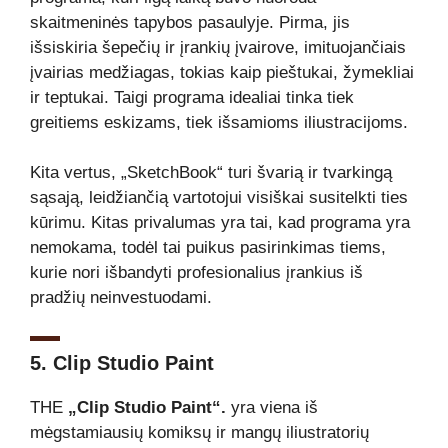
skaitmeninės tapybos pasaulyje. Pirma, jis
išsiskiria šepečių ir įrankių įvairove, imituojančiais
įvairias medžiagas, tokias kaip pieštukai, žymekliai
ir teptukai. Taigi programa idealiai tinka tiek
greitiems eskizams, tiek išsamioms iliustracijoms.
Kita vertus, „SketchBook“ turi švarią ir tvarkingą
sąsają, leidžiančią vartotojui visiškai susitelkti ties
kūrimu. Kitas privalumas yra tai, kad programa yra
nemokama, todėl tai puikus pasirinkimas tiems,
kurie nori išbandyti profesionalius įrankius iš
pradžių neinvestuodami.
5. Clip Studio Paint
THE
„Clip Studio Paint“.
yra viena iš
mėgstamiausių komiksų ir mangų iliustratorių