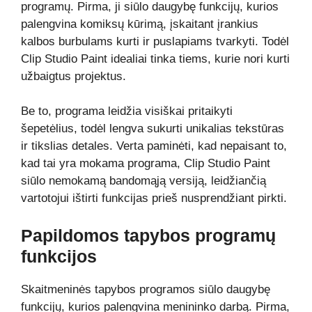
programų. Pirma, ji siūlo daugybę funkcijų, kurios
palengvina komiksų kūrimą, įskaitant įrankius
kalbos burbulams kurti ir puslapiams tvarkyti. Todėl
Clip Studio Paint idealiai tinka tiems, kurie nori kurti
užbaigtus projektus.
Be to, programa leidžia visiškai pritaikyti
šepetėlius, todėl lengva sukurti unikalias tekstūras
ir tikslias detales. Verta paminėti, kad nepaisant to,
kad tai yra mokama programa, Clip Studio Paint
siūlo nemokamą bandomąją versiją, leidžiančią
vartotojui ištirti funkcijas prieš nusprendžiant pirkti.
Papildomos tapybos programų
funkcijos
Skaitmeninės tapybos programos siūlo daugybę
funkcijų, kurios palengvina menininko darbą. Pirma,