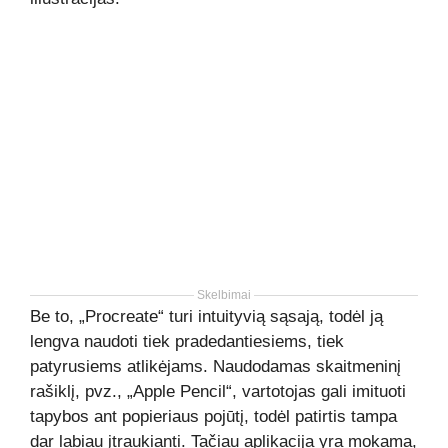
Skelbimai
Be to, „Procreate“ turi intuityvią sąsają, todėl ją
lengva naudoti tiek pradedantiesiems, tiek
patyrusiems atlikėjams. Naudodamas skaitmeninį
rašiklį, pvz., „Apple Pencil“, vartotojas gali imituoti
tapybos ant popieriaus pojūtį, todėl patirtis tampa
dar labiau įtraukianti. Tačiau aplikacija yra mokama,