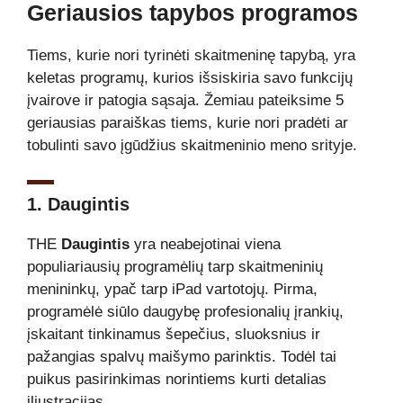
Geriausios tapybos programos
Tiems, kurie nori tyrinėti skaitmeninę tapybą, yra
keletas programų, kurios išsiskiria savo funkcijų
įvairove ir patogia sąsaja. Žemiau pateiksime 5
geriausias paraiškas tiems, kurie nori pradėti ar
tobulinti savo įgūdžius skaitmeninio meno srityje.
1. Daugintis
THE
Daugintis
yra neabejotinai viena
populiariausių programėlių tarp skaitmeninių
menininkų, ypač tarp iPad vartotojų. Pirma,
programėlė siūlo daugybę profesionalių įrankių,
įskaitant tinkinamus šepečius, sluoksnius ir
pažangias spalvų maišymo parinktis. Todėl tai
puikus pasirinkimas norintiems kurti detalias
iliustracijas.