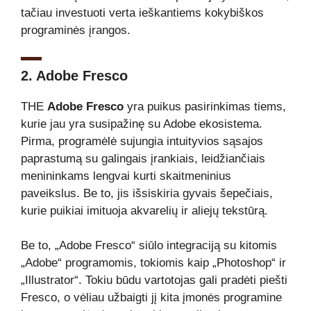
tačiau investuoti verta ieškantiems kokybiškos
programinės įrangos.
2. Adobe Fresco
THE
Adobe Fresco
yra puikus pasirinkimas tiems,
kurie jau yra susipažinę su Adobe ekosistema.
Pirma, programėlė sujungia intuityvios sąsajos
paprastumą su galingais įrankiais, leidžiančiais
menininkams lengvai kurti skaitmeninius
paveikslus. Be to, jis išsiskiria gyvais šepečiais,
kurie puikiai imituoja akvarelių ir aliejų tekstūrą.
Be to, „Adobe Fresco“ siūlo integraciją su kitomis
„Adobe“ programomis, tokiomis kaip „Photoshop“ ir
„Illustrator“. Tokiu būdu vartotojas gali pradėti piešti
Fresco, o vėliau užbaigti jį kita įmonės programine