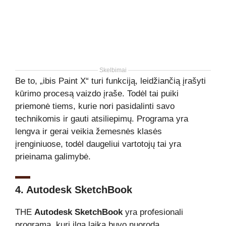
Skelbimai
Be to, „ibis Paint X“ turi funkciją, leidžiančią įrašyti
kūrimo procesą vaizdo įraše. Todėl tai puiki
priemonė tiems, kurie nori pasidalinti savo
technikomis ir gauti atsiliepimų. Programa yra
lengva ir gerai veikia žemesnės klasės
įrenginiuose, todėl daugeliui vartotojų tai yra
prieinama galimybė.
4. Autodesk SketchBook
THE
Autodesk SketchBook
yra profesionali
programa, kuri ilgą laiką buvo nuoroda