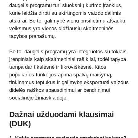
daugelis programų turi sluoksnių kūrimo įrankius,
kurie leidžia dirbti su skirtingomis vaizdo dalimis
atskirai. Be to, galimybė vienu prisilietimu atšaukti
veiksmus yra vienas didžiausių skaitmeninės
tapybos pranašumų.
Be to, daugelis programų yra integruotos su tokiais
įrenginiais kaip skaitmeniniai rašikliai, todėl tapyba
tampa dar tikslesnė ir tikroviškesnė. Kitos
populiarios funkcijos apima spalvų maišymą,
tinkinamus teptukus ir galimybę eksportuoti vaizdus
didelės raiškos spausdinimui ar bendrinimui
socialinėje žiniasklaidoje.
Dažnai užduodami klausimai
(DUK)