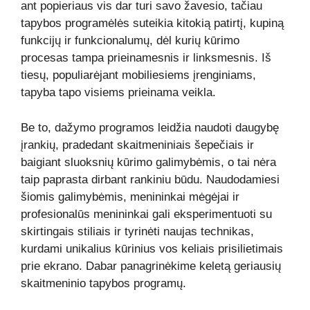
ant popieriaus vis dar turi savo žavesio, tačiau
tapybos programėlės suteikia kitokią patirtį, kupiną
funkcijų ir funkcionalumų, dėl kurių kūrimo
procesas tampa prieinamesnis ir linksmesnis. Iš
tiesų, populiarėjant mobiliesiems įrenginiams,
tapyba tapo visiems prieinama veikla.
Be to, dažymo programos leidžia naudoti daugybę
įrankių, pradedant skaitmeniniais šepečiais ir
baigiant sluoksnių kūrimo galimybėmis, o tai nėra
taip paprasta dirbant rankiniu būdu. Naudodamiesi
šiomis galimybėmis, menininkai mėgėjai ir
profesionalūs menininkai gali eksperimentuoti su
skirtingais stiliais ir tyrinėti naujas technikas,
kurdami unikalius kūrinius vos keliais prisilietimais
prie ekrano. Dabar panagrinėkime keletą geriausių
skaitmeninio tapybos programų.