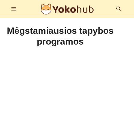
Pereiti
Meniu
prie
turinio
Mėgstamiausios tapybos
programos