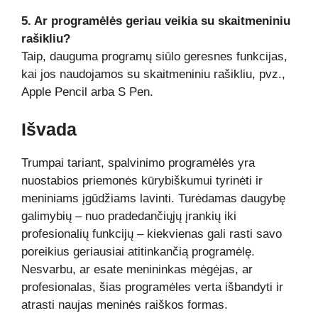
5. Ar programėlės geriau veikia su skaitmeniniu
rašikliu?
Taip, dauguma programų siūlo geresnes funkcijas,
kai jos naudojamos su skaitmeniniu rašikliu, pvz.,
Apple Pencil arba S Pen.
Išvada
Trumpai tariant, spalvinimo programėlės yra
nuostabios priemonės kūrybiškumui tyrinėti ir
meniniams įgūdžiams lavinti. Turėdamas daugybę
galimybių – nuo pradedančiųjų įrankių iki
profesionalių funkcijų – kiekvienas gali rasti savo
poreikius geriausiai atitinkančią programėlę.
Nesvarbu, ar esate menininkas mėgėjas, ar
profesionalas, šias programėles verta išbandyti ir
atrasti naujas meninės raiškos formas.