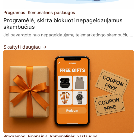
Programos
Komunalinės paslaugos
Programėlė, skirta blokuoti nepageidaujamus
skambučius
Jei pavargote nuo nepageidaujamų telemarketingo skambučių,...
Skaityti daugiau →
Programos
Finansinis
Komunalinės paslaugos