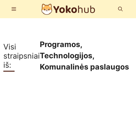
Pereiti
Meniu
prie
turinio
Programos
,
Visi
Technologijos
,
straipsniai
iš:
Komunalinės paslaugos