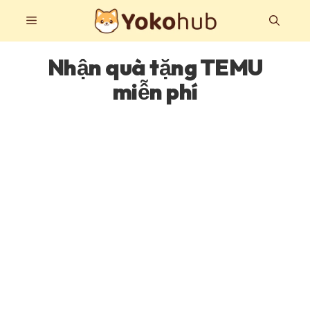
Chuyển
Thực
đến
nội
dung
Nhận quà tặng TEMU
đơn
miễn phí