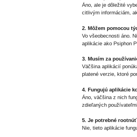
Áno, ale je dôležité vyb
citlivým informáciám, a
2. Môžem pomocou tých
Vo všeobecnosti áno. N
aplikácie ako Psiphon 
3. Musím za používanie
Väčšina aplikácií ponúk
platené verzie, ktoré po
4. Fungujú aplikácie k
Áno, väčšina z nich fung
zdieľaných používateľm
5. Je potrebné rootnúť
Nie, tieto aplikácie fun