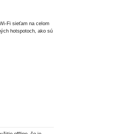
 Wi-Fi sieťam na celom
ných hotspotoch, ako sú
tie offline, čo je