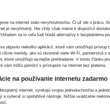
enie na internet stalo nevyhnutnosťou. Či už ide o prácu, š
rnet je nevyhnutný. Nie vždy však máme k dispozícii dosta
Vzhľadom na to veľa ľudí hľadá alternatívy k bezplatnému po
sa objavilo niekoľko aplikácií, ktoré vám umožňujú prístup 
jú rôzne metódy, ako sú otvorené siete Wi-Fi, partnerstvá s 
 ktoré umožňujú lacnejšie prehliadanie. V tomto článku pr
toré vám môžu pomôcť s prístupom na internet bez platenia.
kácie na používanie internetu zadarmo
ú bezplatný internet, vynikajú svojou jednoduchosťou a jed
ný a vyberať si spoľahlivé nástroje. Nižšie uvádzame niektor
stí.