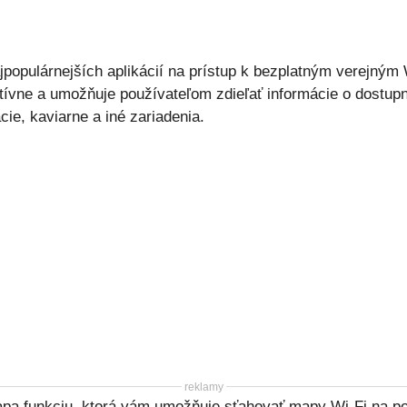
jpopulárnejších aplikácií na prístup k bezplatným verejným
tívne a umožňuje používateľom zdieľať informácie o dostup
cie, kaviarne a iné zariadenia.
reklamy
 funkciu, ktorá vám umožňuje sťahovať mapy Wi-Fi na použi