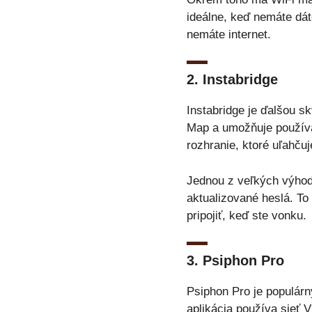
ideálne, keď nemáte dát
nemáte internet.
2.
Instabridge
Instabridge je ďalšou s
Map a umožňuje používat
rozhranie, ktoré uľahču
Jednou z veľkých výhod 
aktualizované heslá. To
pripojiť, keď ste vonku.
3.
Psiphon Pro
Psiphon Pro je populárn
aplikácia používa sieť