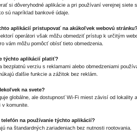
erať si dôveryhodné aplikácie a pri používaní verejnej siete 
ko sú napríklad bankové údaje.
to aplikácií pristupovať na akúkoľvek webovú stránku
iektorí operátori však môžu obmedziť prístup k určitým we
Pro vám môžu pomôcť obísť tieto obmedzenia.
 týchto aplikácií platiť?
a bezplatnú verziu s reklamami alebo obmedzeniami používa
núkajú ďalšie funkcie a zážitok bez reklám.
dekoľvek na svete?
uje globálne, ale dostupnosť Wi-Fi miest závisí od lokality
i v komunite.
 telefón na používanie týchto aplikácií?
gujú na štandardných zariadeniach bez nutnosti rootovania.