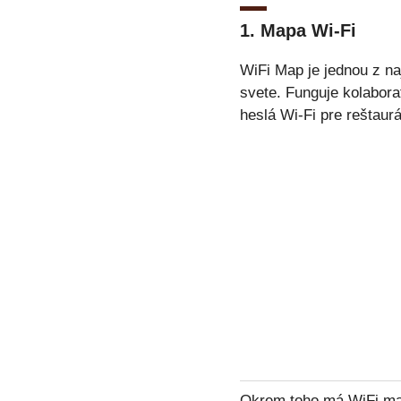
1.
Mapa Wi-Fi
WiFi Map je jednou z na
svete. Funguje kolabora
heslá Wi-Fi pre reštaurá
Okrem toho má WiFi mapa