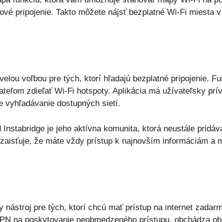
ové pripojenie. Takto môžete nájsť bezplatné Wi-Fi miesta v 
kvelou voľbou pre tých, ktorí hľadajú bezplatné pripojenie. 
eľom zdieľať Wi-Fi hotspoty. Aplikácia má užívateľsky prív
je vyhľadávanie dostupných sietí.
Instabridge je jeho aktívna komunita, ktorá neustále pridáv
 zaisťuje, že máte vždy prístup k najnovším informáciám a
y nástroj pre tých, ktorí chcú mať prístup na internet zada
 VPN na poskytovanie neobmedzeného prístupu, obchádza o