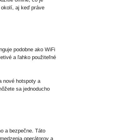
okolí, aj keď práve
Funguje podobne ako WiFi
etivé a ľahko použiteľné
a nové hotspoty a
 môžete sa jednoducho
rmo a bezpečne. Táto
bmedzenia operátorov a