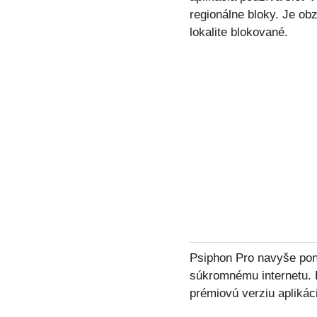
regionálne bloky. Je ob
lokalite blokované.
Psiphon Pro navyše pon
súkromnému internetu. P
prémiovú verziu aplikác