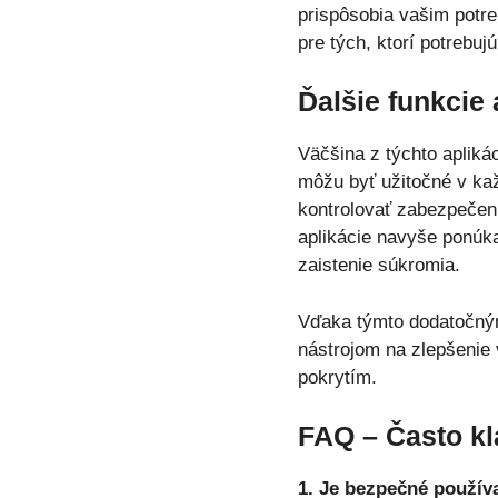
prispôsobia vašim potr
pre tých, ktorí potrebu
Ďalšie funkcie 
Väčšina z týchto aplikác
môžu byť užitočné v kaž
kontrolovať zabezpečenie
aplikácie navyše ponúk
zaistenie súkromia.
Vďaka týmto dodatočným 
nástrojom na zlepšenie
pokrytím.
FAQ – Často kl
1. Je bezpečné používa