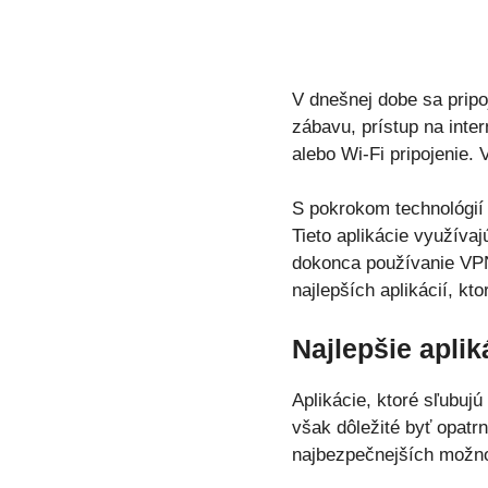
V dnešnej dobe sa pripoj
zábavu, prístup na inte
alebo Wi-Fi pripojenie. 
S pokrokom technológií 
Tieto aplikácie využíva
dokonca používanie VPN,
najlepších aplikácií, k
Najlepšie apli
Aplikácie, ktoré sľubuj
však dôležité byť opatr
najbezpečnejších možno