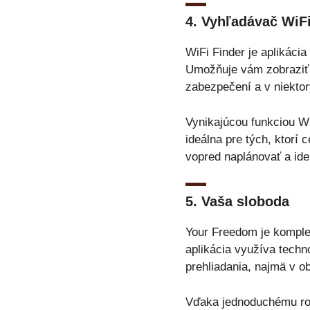
4.
Vyhľadávač WiF
WiFi Finder je aplikáci
Umožňuje vám zobraziť b
zabezpečení a v niektor
Vynikajúcou funkciou WiF
ideálna pre tých, ktorí 
vopred naplánovať a ide
5.
Vaša sloboda
Your Freedom je komplet
aplikácia využíva tech
prehliadania, najmä v 
Vďaka jednoduchému roz