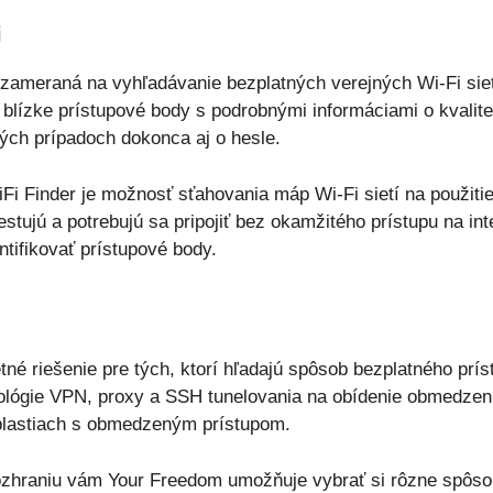
i
a zameraná na vyhľadávanie bezplatných verejných Wi-Fi sie
lízke prístupové body s podrobnými informáciami o kvalite 
ých prípadoch dokonca aj o hesle.
i Finder je možnosť sťahovania máp Wi-Fi sietí na použitie o
cestujú a potrebujú sa pripojiť bez okamžitého prístupu na in
ntifikovať prístupové body.
né riešenie pre tých, ktorí hľadajú spôsob bezplatného príst
nológie VPN, proxy a SSH tunelovania na obídenie obmedze
oblastiach s obmedzeným prístupom.
hraniu vám Your Freedom umožňuje vybrať si rôzne spôsoby