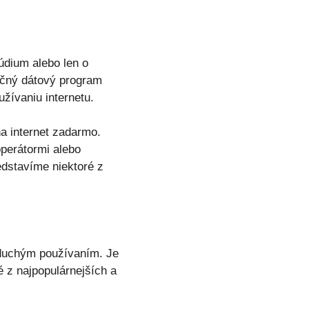
túdium alebo len o
točný dátový program
užívaniu internetu.
na internet zadarmo.
operátormi alebo
edstavíme niektoré z
noduchým používaním. Je
é z najpopulárnejších a