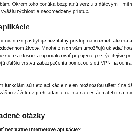
ebám. Okrem toho ponúka bezplatnú verziu s dátovými limit
jú vyššiu rýchlosť a neobmedzený prístup.
aplikácie
ií nielenže poskytuje bezplatný prístup na internet, ale má a
dodennom živote. Mnohé z nich vám umožňujú ukladať hotspo
 siete a dokonca optimalizovať pripojenie pre rýchlejšie pr
ajú ďalšiu vrstvu zabezpečenia pomocou sietí VPN na ochra
funkciám sú tieto aplikácie nielen možnosťou ušetriť na dá
 vášho zážitku z prehliadania, najmä na cestách alebo na 
adené otázky
ť bezplatné internetové aplikácie?