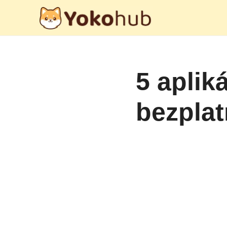
Preskočiť
na
obsah
5 aplik
bezplat